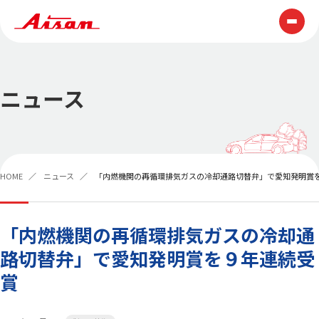
技術情報
ニュース
テクノロジー
ものづくり
展示会・表彰
技報
HOME
ニュース
「内燃機関の再循環排気ガスの冷却通路切替弁」で愛知発明賞
製品情報
企業情報
「内燃機関の再循環排気ガスの冷却通
路切替弁」で愛知発明賞を９年連続受
AISAN早わかり
トップメッセージ
賞
経営理念
AISAN GROUP VISION2030
会社概要
役員一覧