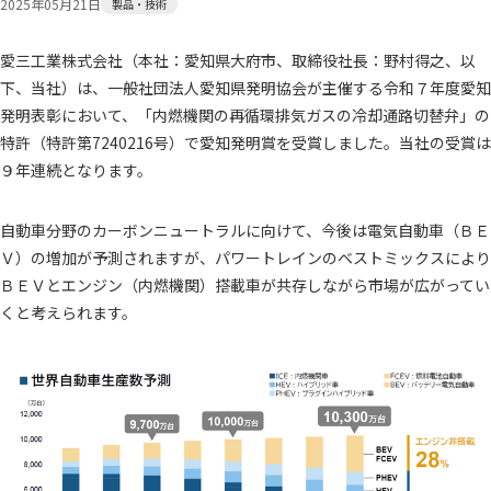
2025年05月21日
製品・技術
沿革
国内拠点
愛三工業株式会社（本社：愛知県大府市、取締役社長：野村得之、以
愛三グループ
映像ライブラリ
下、当社）は、一般社団法人愛知県発明協会が主催する令和７年度愛知
スポーツ活動
スポンサード
発明表彰において、「内燃機関の再循環排気ガスの冷却通路切替弁」の
特許（特許第7240216号）で愛知発明賞を受賞しました。当社の受賞は
９年連続となります。
最新ニュース
自動車分野のカーボンニュートラルに向けて、今後は電気自動車（ＢＥ
ニュース一覧
AISANトピックス
Ｖ）の増加が予測されますが、パワートレインのベストミックスにより
ＢＥＶとエンジン（内燃機関）搭載車が共存しながら市場が広がってい
サステナビリティ
くと考えられます。
トップコミットメント
担当役員メッセージ
サステナビリティ方針／
価値創造ストーリー
推進体制
ステークホルダーエンゲージメント
人的資本経営