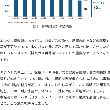
愛三工業のマテリアリティ
統合報告書
ENVIRONMENT 環境
SOCIAL 社会
GOVERNANCE ガバナンス
IR（投資家情報）
エンジン搭載車にあっては、排気ガスの浄化、燃費の向上などの環境対
策が不可欠であり、排気ガスを吸気通路に戻して再び燃焼にさせるため
株主・投資家の皆様へ
中期経営計画
のＥＧＲシステム（排気ガス再循環システム）が重要なアイテムとなり
IRニュース
IR資料室
ます。
財務業績情報
株式情報
ＥＧＲシステムには、循環させる排気ガスの温度を調整する冷却通路切
IRカレンダー
よくあるご質問
替弁が備えられており、特に細かい温度制御が求められる場合には電動
式冷却通路切替弁が適しています。しかしながら、この電動式冷却通路
IRに関するお問い合わせ
電子公告
切替弁には、耐久性能や弁体のシール性に関して課題がありました。
ディスクロージャーポリシー
免責事項
本発明では、バネ（リターンスプリング）とギヤの構成を最適化するこ
とで、この課題を解消しました。
採用情報