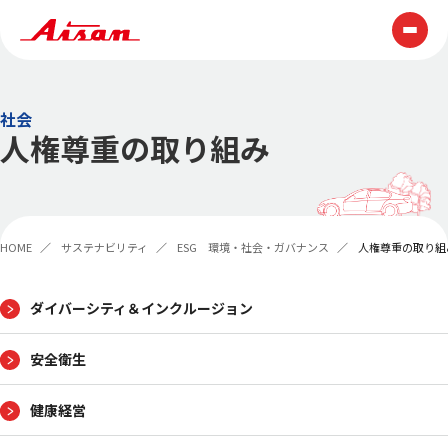
技術情報
社会
人権尊重の取り組み
テクノロジー
ものづくり
展示会・表彰
技報
HOME
サステナビリティ
ESG 環境・社会・ガバナンス
人権尊重の取り組
製品情報
企業情報
ダイバーシティ＆
インクルージョン
安全衛生
AISAN早わかり
トップメッセージ
経営理念
AISAN GROUP VISION2030
健康経営
会社概要
役員一覧