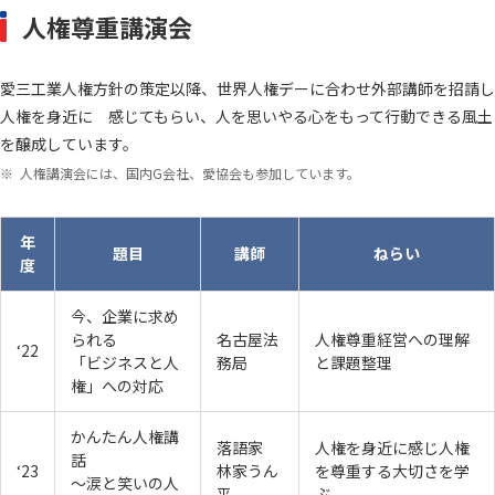
人権尊重講演会
愛三工業人権方針の策定以降、世界人権デーに合わせ外部講師を招請し
人権を身近に 感じてもらい、人を思いやる心をもって行動できる風土
を醸成しています。
人権講演会には、国内G会社、愛協会も参加しています。
年
題目
講師
ねらい
度
今、企業に求め
られる
名古屋法
人権尊重経営への理解
‘22
「ビジネスと人
務局
と課題整理
権」への対応
かんたん人権講
落語家
人権を身近に感じ人権
話
‘23
林家うん
を尊重する大切さを学
～涙と笑いの人
平
ぶ