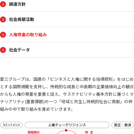
調達方針
沿革
国内拠点
社会貢献活動
愛三グループ
映像ライブラリ
スポーツ活動
スポンサード
人権尊重の取り組み
最新ニュース
社会データ
ニュース一覧
AISANトピックス
愛三グループは、国連の「ビジネスと人権に関する指導原則」をはじめ
サステナビリティ
とする国際規範を支持し、持続的な成長と中長期の企業価値向上の観点
からも人権の尊重を重要と捉え、サステナビリティ基本方針に基づくマ
トップコミットメント
担当役員メッセージ
テリアリティ(重要課題)の一つ「地域と共生し持続的社会に貢献」の枠
組みの中で取り組みを進めていきます。
サステナビリティ方針／
価値創造ストーリー
推進体制
ステークホルダーエンゲージメント
人的資本経営