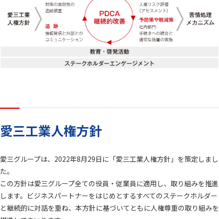
愛三工業のマテリアリティ
統合報告書
ENVIRONMENT 環境
SOCIAL 社会
GOVERNANCE ガバナンス
IR（投資家情報）
株主・投資家の皆様へ
中期経営計画
IRニュース
IR資料室
愛三工業人権方針
財務業績情報
株式情報
IRカレンダー
よくあるご質問
愛三グループは、2022年8月29日に「愛三工業人権方針」を策定しまし
た。
IRに関するお問い合わせ
電子公告
この方針は愛三グループ全ての役員・従業員に適用し、取り組みを推進
ディスクロージャーポリシー
免責事項
します。ビジネスパートナーをはじめとするすべてのステークホルダー
と継続的に対話を重ね、本方針に基づいてともに人権尊重の取り組みを
採用情報