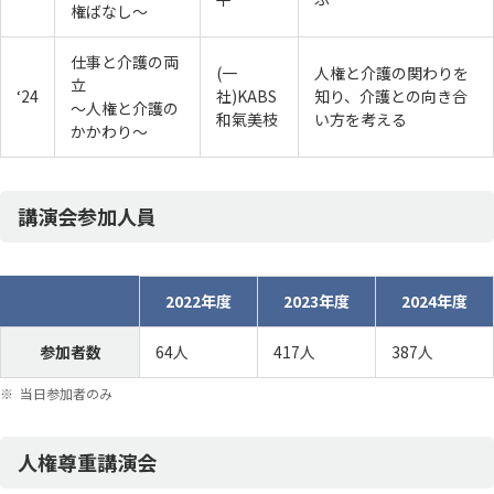
権ばなし～
仕事と介護の両
(一
人権と介護の関わりを
立
‘24
社)KABS
知り、介護との向き合
～人権と介護の
和氣美枝
い方を考える
かかわり～
講演会参加人員
2022年度
2023年度
2024年度
参加者数
64人
417人
387人
当日参加者のみ
人権尊重講演会