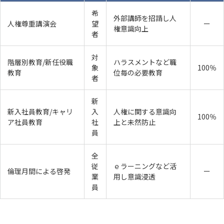
希
外部講師を招請し人
人権尊重講演会
望
ー
権意識向上
者
対
階層別教育/新任役職
ハラスメントなど職
象
100％
教育
位毎の必要教育
者
新
新入社員教育/キャリ
入
人権に関する意識向
100％
ア社員教育
社
上と未然防止
員
全
従
ｅラーニングなど活
倫理月間による啓発
ー
業
用し意識浸透
員