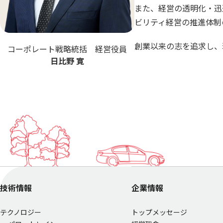
また、経営の透明化・迅
ビリティ経営の推進体制
創業以来の志を追求し、
コーポレート戦略統括
経営役員
日比野 寛
技術情報
企業情報
テクノロジー
トップメッセージ