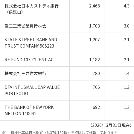
株式会社日本カストディ銀行
2,468
4.3
（信託口）
愛三工業従業員持株会
1,703
3.0
STATE STREET BANK AND
1,207
2.1
TRUST COMPANY 505223
RE FUND 107-CLIENT AC
1,182
2.1
株式会社三井住友銀行
780
1.4
DFA INTL SMALL CAP VALUE
766
1.3
PORTFOLIO
THE BANK OF NEW YORK
692
1.2
MELLON 140042
（2026年3月31日現在）
持株比率は自己株式（6,379,180株）を控除して計算しております