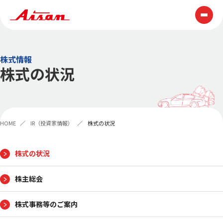
技術情報
株式情報
株式の状況
テクノロジー
ものづくり
展示会・表彰
技報
HOME
IR（投資家情報）
株式の状況
製品情報
企業情報
株式の状況
株主総会
AISAN早わかり
トップメッセージ
経営理念
AISAN GROUP VISION2030
株式事務等のご案内
会社概要
役員一覧