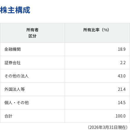
愛三工業のマテリアリティ
統合報告書
株主構成
ENVIRONMENT 環境
SOCIAL 社会
GOVERNANCE ガバナンス
所有者
所有比率（%）
区分
IR（投資家情報）
金融機関
18.9
株主・投資家の皆様へ
中期経営計画
証券会社
2.2
IRニュース
IR資料室
その他の法人
43.0
財務業績情報
株式情報
外国法人等
21.4
IRカレンダー
よくあるご質問
IRに関するお問い合わせ
電子公告
個人・その他
14.5
ディスクロージャーポリシー
免責事項
合計
100.0
（2026年3月31日現在）
採用情報