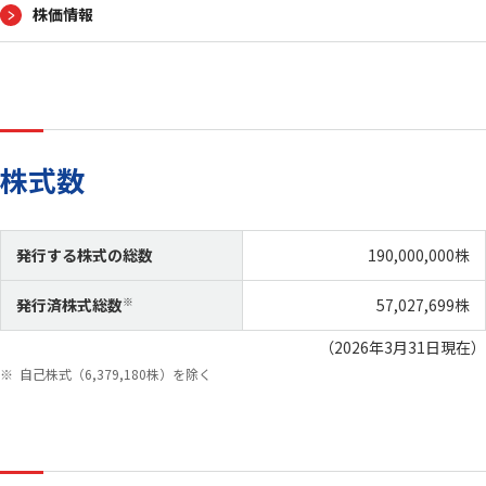
株価情報
沿革
国内拠点
愛三グループ
映像ライブラリ
スポーツ活動
スポンサード
株式数
最新ニュース
ニュース一覧
AISANトピックス
発行する株式の総数
190,000,000株
サステナビリティ
発行済株式総数
※
57,027,699株
（2026年3月31日現在）
トップコミットメント
担当役員メッセージ
自己株式（6,379,180株）を除く
サステナビリティ方針／
価値創造ストーリー
推進体制
ステークホルダーエンゲージメント
人的資本経営