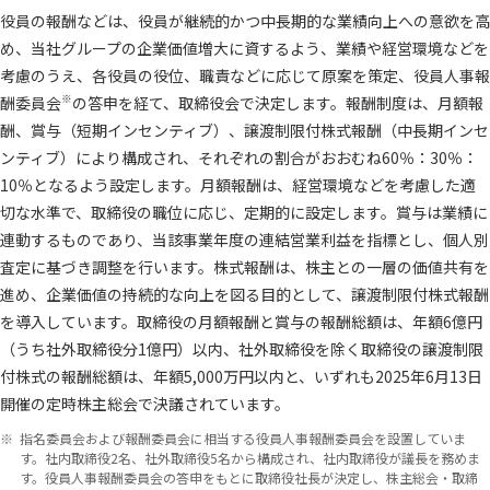
役員の報酬などは、役員が継続的かつ中長期的な業績向上への意欲を高
め、当社グループの企業価値増大に資するよう、業績や経営環境などを
考慮のうえ、各役員の役位、職責などに応じて原案を策定、役員人事報
※
酬委員会
の答申を経て、取締役会で決定します。報酬制度は、月額報
酬、賞与（短期インセンティブ）、譲渡制限付株式報酬（中長期インセ
ンティブ）により構成され、それぞれの割合がおおむね60％：30％：
10％となるよう設定します。月額報酬は、経営環境などを考慮した適
切な水準で、取締役の職位に応じ、定期的に設定します。賞与は業績に
連動するものであり、当該事業年度の連結営業利益を指標とし、個人別
査定に基づき調整を行います。株式報酬は、株主との一層の価値共有を
進め、企業価値の持続的な向上を図る目的として、譲渡制限付株式報酬
を導入しています。取締役の月額報酬と賞与の報酬総額は、年額6億円
（うち社外取締役分1億円）以内、社外取締役を除く取締役の譲渡制限
付株式の報酬総額は、年額5,000万円以内と、いずれも2025年6月13日
開催の定時株主総会で決議されています。
指名委員会および報酬委員会に相当する役員人事報酬委員会を設置していま
す。社内取締役2名、社外取締役5名から構成され、社内取締役が議長を務めま
す。役員人事報酬委員会の答申をもとに取締役社長が決定し、株主総会・取締