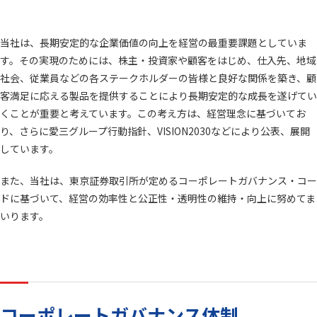
沿革
国内拠点
当社は、長期安定的な企業価値の向上を経営の最重要課題としていま
愛三グループ
映像ライブラリ
す。その実現のためには、株主・投資家や顧客をはじめ、仕入先、地域
スポーツ活動
スポンサード
社会、従業員などの各ステークホルダーの皆様と良好な関係を築き、顧
客満足に応える製品を提供することにより長期安定的な成長を遂げてい
最新ニュース
くことが重要と考えています。この考え方は、経営理念に基づいてお
り、さらに愛三グループ行動指針、VISION2030などにより公表、展開
しています。
ニュース一覧
AISANトピックス
また、当社は、東京証券取引所が定めるコーポレートガバナンス・コー
サステナビリティ
ドに基づいて、経営の効率性と公正性・透明性の維持・向上に努めてま
いります。
トップコミットメント
担当役員メッセージ
サステナビリティ方針／
価値創造ストーリー
推進体制
ステークホルダーエンゲージメント
人的資本経営
コーポレートガバナンス体制