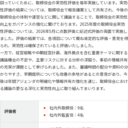
図っていくために、取締役会の実効性評価を毎年実施しています。実効
性評価の結果については、取締役会で報告議案として共有され、今後の
取締役会の体制や運営などに関して議論することで、取締役会の実効性
向上をガバナンスの強化に繋げております。2025年度の取締役会実効
性評価については、2026年5月に点数評価と記述式評価の両面で実施し
ました。評価の結果では、各項目について概ね肯定的な評価・意見を得
られ、実効性は確保されていると評価いたしました。
一方で、経営戦略や中期経営計画、海外拠点を含む重要テーマに関する
議論機会の不足や、主要リスクに対する分析の深掘り、事前の情報共有
の充実が課題として挙げられました。また、審議時間の配分や資料の分
かりやすさ、早期提供についても改善の余地があるとの意見があり、今
後は年間アジェンダの明確化や情報共有の強化を通じ、取締役会におけ
る議論の更なる深化と実効性向上に取り組んでまいります。
社内外取締役：9名
評価者
社内外監査役：4名