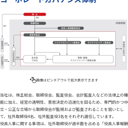
愛三工業のマテリアリティ
統合報告書
ENVIRONMENT 環境
SOCIAL 社会
GOVERNANCE ガバナンス
IR（投資家情報）
株主・投資家の皆様へ
中期経営計画
IRニュース
IR資料室
財務業績情報
株式情報
画像はピンチアウトで拡大表示できます
IRカレンダー
よくあるご質問
当社は、株主総会、取締役会、監査役会、会計監査人などの法律上の機
IRに関するお問い合わせ
電子公告
能に加え、経営の透明性、意思決定の迅速化を図るため、専門的かつ中
立・公正な立場から取締役会が監視および監査されることを狙いとし
ディスクロージャーポリシー
免責事項
て、社外取締役4名、社外監査役3名をそれぞれ選任しています。
役員人事に関する事項は、社外取締役が過半数を占める「役員人事報酬
採用情報