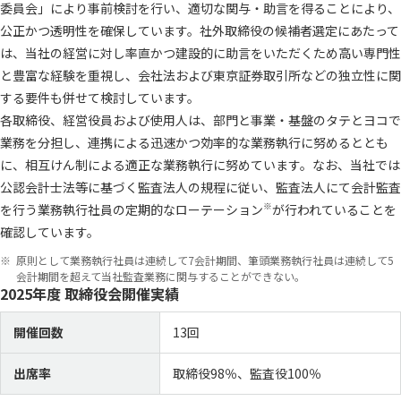
委員会」により事前検討を行い、適切な関与・助言を得ることにより、
公正かつ透明性を確保しています。社外取締役の候補者選定にあたって
は、当社の経営に対し率直かつ建設的に助言をいただくため高い専門性
と豊富な経験を重視し、会社法および東京証券取引所などの独立性に関
English
お問い合わせ
する要件も併せて検討しています。
各取締役、経営役員および使用人は、部門と事業・基盤のタテとヨコで
業務を分担し、連携による迅速かつ効率的な業務執行に努めるととも
に、相互けん制による適正な業務執行に努めています。なお、当社では
公認会計士法等に基づく監査法人の規程に従い、監査法人にて会計監査
※
を行う業務執行社員の定期的なローテーション
が行われていることを
確認しています。
原則として業務執行社員は連続して7会計期間、筆頭業務執行社員は連続して5
会計期間を超えて当社監査業務に関与することができない。
2025年度 取締役会開催実績
開催回数
13回
出席率
取締役98％、監査役100％