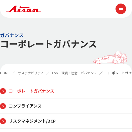
技術情報
ガバナンス
コーポレートガバナンス
テクノロジー
ものづくり
展示会・表彰
技報
HOME
サステナビリティ
ESG 環境・社会・ガバナンス
コーポレートガバ
製品情報
企業情報
コーポレートガバナンス
コンプライアンス
AISAN早わかり
トップメッセージ
経営理念
AISAN GROUP VISION2030
リスクマネジメント/BCP
会社概要
役員一覧