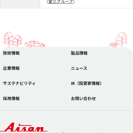
［
愛三グループ
］
愛三工業のマテリアリティ
統合報告書
ENVIRONMENT 環境
SOCIAL 社会
GOVERNANCE ガバナンス
IR（投資家情報）
技術情報
製品情報
株主・投資家の皆様へ
中期経営計画
企業情報
ニュース
IRニュース
IR資料室
財務業績情報
株式情報
サステナビリティ
IR（投資家情報）
IRカレンダー
よくあるご質問
採用情報
お問い合わせ
IRに関するお問い合わせ
電子公告
ディスクロージャーポリシー
免責事項
採用情報