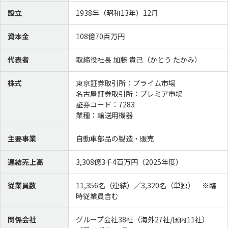
設立
1938年（昭和13年）12月
沿革
国内拠点
愛三グループ
映像ライブラリ
資本金
108億70百万円
スポーツ活動
スポンサード
代表者
取締役社長 加藤 貴己（かとう たかみ）
最新ニュース
株式
東京証券取引所：プライム市場
名古屋証券取引所：プレミア市場
証券コード：7283
ニュース一覧
AISANトピックス
業種：輸送用機器
サステナビリティ
主要事業
自動車部品の製造・販売
連結売上高
3,308億3千4百万円（2025年度）
トップコミットメント
担当役員メッセージ
従業員数
11,356名（連結）／3,320名（単独） ※臨
サステナビリティ方針／
価値創造ストーリー
推進体制
時従業員含む
ステークホルダーエンゲージメント
人的資本経営
関係会社
グループ会社38社（海外27社/国内11社）