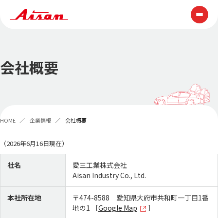
技術情報
会社概要
テクノロジー
ものづくり
展示会・表彰
技報
HOME
企業情報
会社概要
製品情報
（2026年6月16日現在）
企業情報
社名
愛三工業株式会社
Aisan Industry Co., Ltd.
AISAN早わかり
トップメッセージ
経営理念
AISAN GROUP VISION2030
本社所在地
〒474-8588 愛知県大府市共和町一丁目1番
地の1 ［
Google Map
］
会社概要
役員一覧