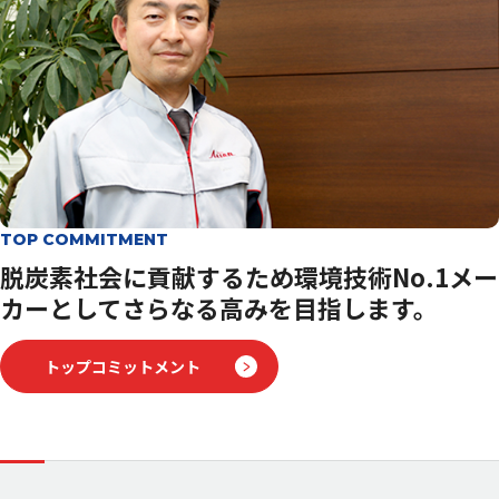
沿革
国内拠点
愛三グループ
映像ライブラリ
スポーツ活動
スポンサード
最新ニュース
TOP COMMITMENT
ニュース一覧
AISANトピックス
脱炭素社会に貢献するため
環境技術No.1メー
カーとして
サステナビリティ
さらなる高みを目指します。
トップコミットメント
担当役員メッセージ
トップコミットメント
サステナビリティ方針／
価値創造ストーリー
推進体制
ステークホルダーエンゲージメント
人的資本経営