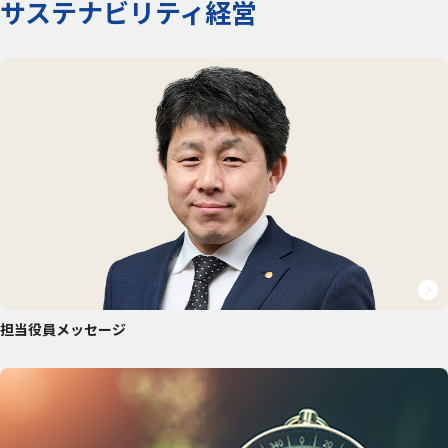
サステナビリティ経営
愛三工業のマテリアリティ
統合報告書
ENVIRONMENT 環境
SOCIAL 社会
GOVERNANCE ガバナンス
IR（投資家情報）
株主・投資家の皆様へ
中期経営計画
IRニュース
IR資料室
財務業績情報
株式情報
IRカレンダー
よくあるご質問
担当役員メッセージ
IRに関するお問い合わせ
電子公告
ディスクロージャーポリシー
免責事項
採用情報