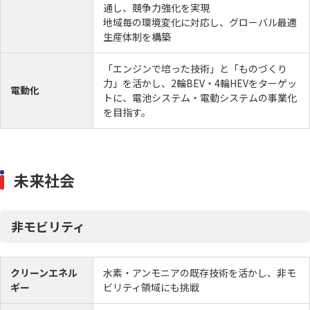
通し、競争力強化を実現
愛三工業のマテリアリティ
統合報告書
地域毎の環境変化に対応し、グローバル最適
ENVIRONMENT 環境
SOCIAL 社会
生産体制を構築
GOVERNANCE ガバナンス
「エンジンで培った技術」と「ものづくり
力」を活かし、2輪BEV・4輪HEVをターゲッ
電動化
トに、電池システム・電動システムの事業化
IR（投資家情報）
を目指す。
株主・投資家の皆様へ
中期経営計画
IRニュース
IR資料室
未来社会
財務業績情報
株式情報
IRカレンダー
よくあるご質問
非モビリティ
IRに関するお問い合わせ
電子公告
ディスクロージャーポリシー
免責事項
クリーンエネル
水素・アンモニアの既存技術を活かし、非モ
ギー
ビリティ領域にも挑戦
採用情報