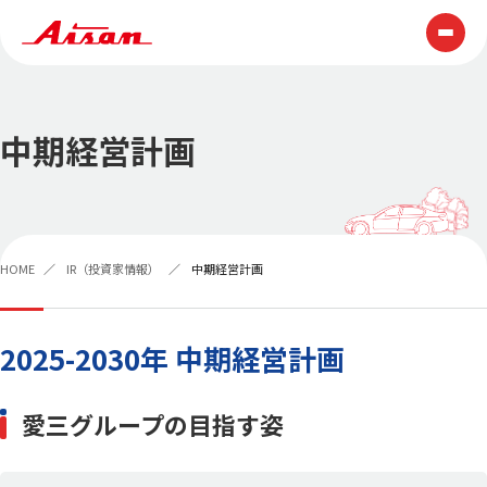
技術情報
中期経営計画
テクノロジー
ものづくり
展示会・表彰
技報
HOME
IR（投資家情報）
中期経営計画
製品情報
企業情報
2025-2030年 中期経営計画
AISAN早わかり
トップメッセージ
愛三グループの目指す姿
経営理念
AISAN GROUP VISION2030
会社概要
役員一覧