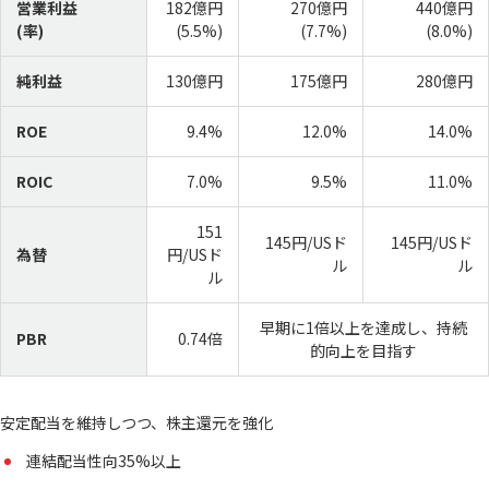
営業利益
182億円
270億円
440億円
(率)
(5.5%)
(7.7%)
(8.0%)
純利益
130億円
175億円
280億円
ROE
9.4%
12.0%
14.0%
ROIC
7.0%
9.5%
11.0%
151
145円/USド
145円/USド
為替
円/USド
ル
ル
ル
早期に1倍以上を達成し、持続
PBR
0.74倍
的向上を目指す
安定配当を維持しつつ、株主還元を強化
連結配当性向35%以上