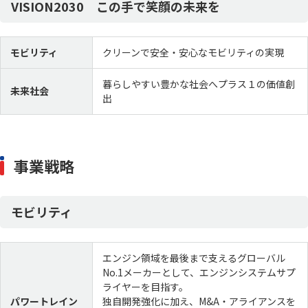
VISION2030 この手で笑顔の未来を
沿革
国内拠点
愛三グループ
映像ライブラリ
モビリティ
クリーンで安全・安心なモビリティの実現
スポーツ活動
スポンサード
暮らしやすい豊かな社会へプラス１の価値創
未来社会
出
最新ニュース
ニュース一覧
AISANトピックス
事業戦略
サステナビリティ
モビリティ
トップコミットメント
担当役員メッセージ
サステナビリティ方針／
価値創造ストーリー
エンジン領域を最後まで支えるグローバル
推進体制
No.1メーカーとして、エンジンシステムサプ
ライヤーを目指す。
ステークホルダーエンゲージメント
人的資本経営
パワートレイン
独自開発強化に加え、M&A・アライアンスを