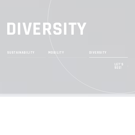
S
S
U
U
S
S
T
T
A
A
I
N
I
N
-
-
A
D
A
M
D
B
I
I
B
O
V
V
I
L
I
B
E
E
L
I
T
I
R
R
I
L
T
Y
S
S
I
Y
T
I
I
T
T
Y
Y
Y
LET’S
SEE!
Aisanが描く未来