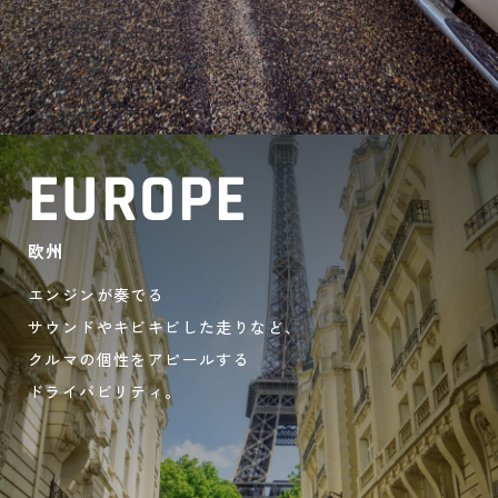
EUROPE
欧州
エンジンが奏でる
サウンドやキビキビした走りなど、
クルマの個性をアピールする
ドライバビリティ。