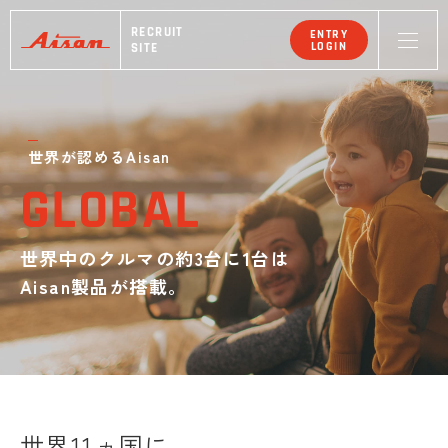
RECRUIT
ENTRY
LOGIN
SITE
世界が認めるAisan
GLOBAL
世界中のクルマの約3台に1台は
Aisan製品が搭載。
世界11ヵ国に