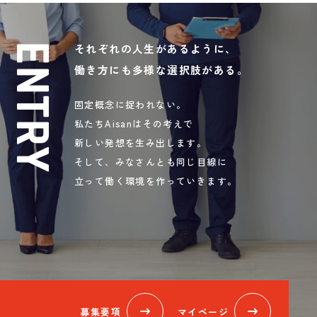
ENTRY
それぞれの人生があるように、
働き方にも多様な選択肢がある。
固定概念に捉われない。
私たちAisanはその考えで
新しい発想を生み出します。
そして、みなさんとも同じ目線に
立って働く環境を作っていきます。
募集要項
マイページ